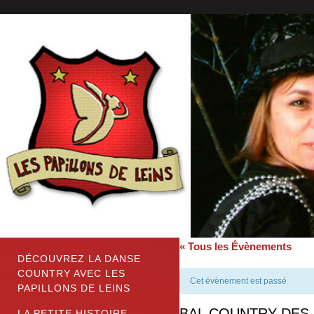
« Tous les Évènements
DÉCOUVREZ LA DANSE
COUNTRY AVEC LES
Cet évènement est passé
PAPILLONS DE LEINS
BAL COUNTRY DES 
LA PETITE HISTOIRE