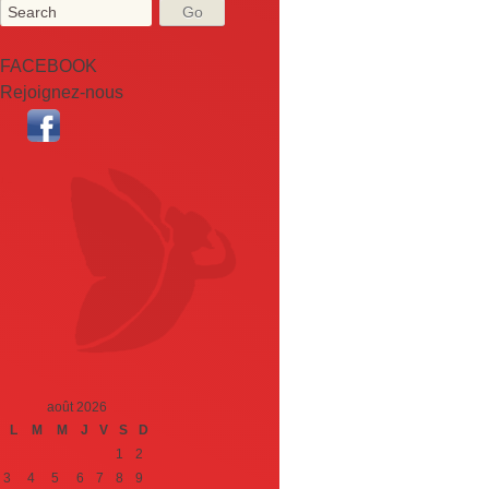
FACEBOOK
Rejoignez-nous
août 2026
L
M
M
J
V
S
D
1
2
3
4
5
6
7
8
9