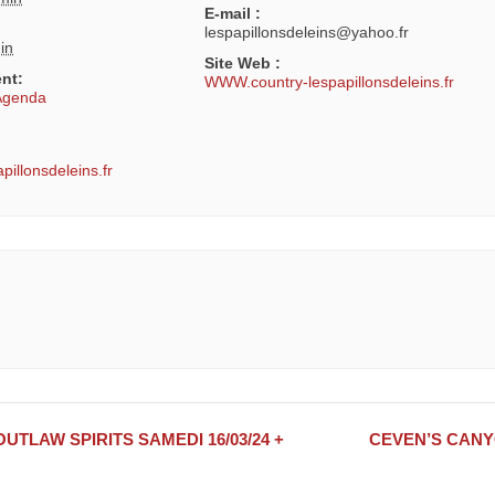
E-mail :
lespapillonsdeleins@yahoo.fr
in
Site Web :
nt:
WWW.country-lespapillonsdeleins.fr
Agenda
pillonsdeleins.fr
S
UTLAW SPIRITS SAMEDI 16/03/24 +
CEVEN’S CANY