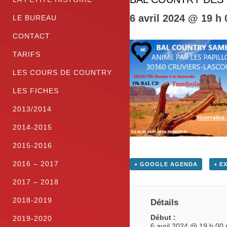
6 avril 2024 @ 19 h
LE BUREAU
CONTACT
TARIFS
LES COURS DE COUNTRY
LES FICHES
2013/2014
2014-2015
2015-2016
2016 – 2017
+ GOOGLE AGENDA
+ E
2017 – 2018
2018-2019
Détails
Début :
2019-2020
6 avril 2024 @ 19 h 00